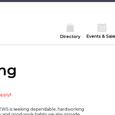
Events & Sal
Directory
ng
 apply
!
, TWS is seeking dependable, hardworking
ty and good work habits we also provide