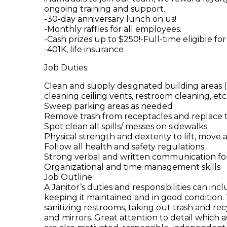
ongoing training and support.
-30-day anniversary lunch on us!
-Monthly raffles for all employees.
-Cash prizes up to $250!-Full-time eligible fo
-401K, life insurance
Job Duties:
Clean and supply designated building areas 
cleaning ceiling vents, restroom cleaning, etc
Sweep parking areas as needed
Remove trash from receptacles and replace tra
Spot clean all spills/ messes on sidewalks
Physical strength and dexterity to lift, mov
Follow all health and safety regulations
Strong verbal and written communication for
Organizational and time management skills
Job Outline:
A Janitor’s duties and responsibilities can in
keeping it maintained and in good condition
sanitizing restrooms, taking out trash and r
and mirrors. Great attention to detail which as